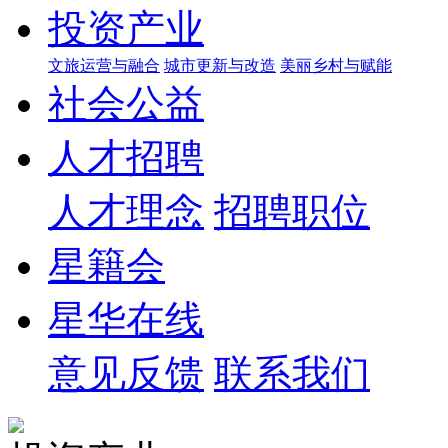
投资产业
文旅运营与融合
城市更新与改造
美丽乡村与赋能
社会公益
人才招聘
人才理念
招聘职位
星籍会
星华在线
意见反馈
联系我们