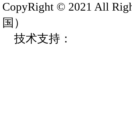
CopyRight © 2021 All 
国）
技术支持：