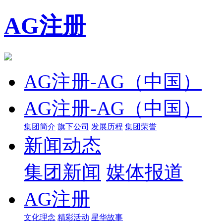
AG注册
AG注册-AG（中国）
AG注册-AG（中国）
集团简介
旗下公司
发展历程
集团荣誉
新闻动态
集团新闻
媒体报道
AG注册
文化理念
精彩活动
星华故事