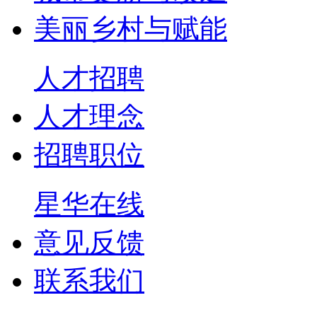
美丽乡村与赋能
人才招聘
人才理念
招聘职位
星华在线
意见反馈
联系我们