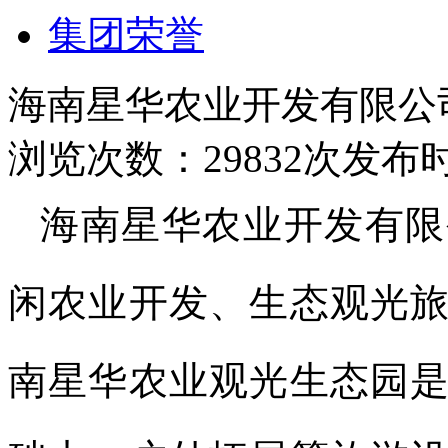
集团荣誉
海南星华农业开发有限公
浏览次数：29832次
发布时间
海南星华农业开发有限
闲农业开发、生态观光
南星华农业观光生态园