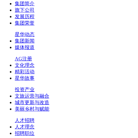
集团简介
旗下公司
发展历程
集团荣誉
星华动态
集团新闻
媒体报道
AG注册
文化理念
精彩活动
星华故事
投资产业
文旅运营与融合
城市更新与改造
美丽乡村与赋能
人才招聘
人才理念
招聘职位