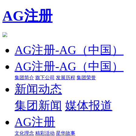
AG注册
AG注册-AG（中国）
AG注册-AG（中国）
集团简介
旗下公司
发展历程
集团荣誉
新闻动态
集团新闻
媒体报道
AG注册
文化理念
精彩活动
星华故事