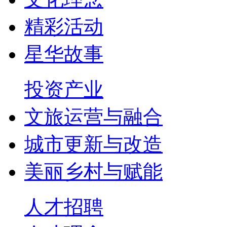
精彩活动
星华故事
投资产业
文旅运营与融合
城市更新与改造
美丽乡村与赋能
人才招聘