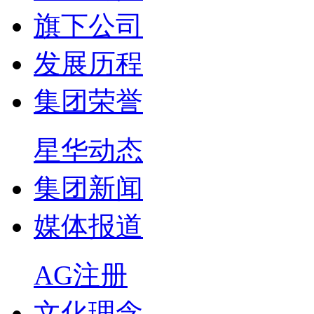
旗下公司
发展历程
集团荣誉
星华动态
集团新闻
媒体报道
AG注册
文化理念