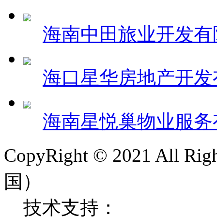
海南中田旅业开发有
海口星华房地产开发
海南星悦巢物业服务
CopyRight © 2021 All 
国）
技术支持：