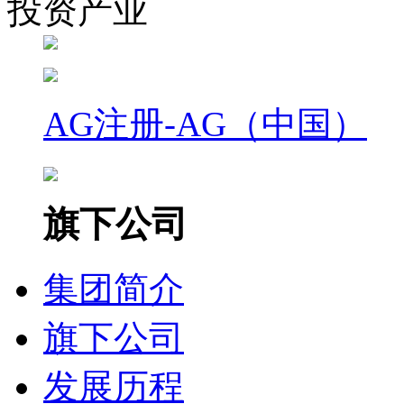
投资产业
AG注册-AG（中国）
旗下公司
集团简介
旗下公司
发展历程