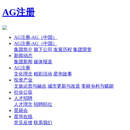
AG注册
AG注册-AG（中国）
AG注册-AG（中国）
集团简介
旗下公司
发展历程
集团荣誉
新闻动态
集团新闻
媒体报道
AG注册
文化理念
精彩活动
星华故事
投资产业
文旅运营与融合
城市更新与改造
美丽乡村与赋能
社会公益
人才招聘
人才理念
招聘职位
星籍会
星华在线
意见反馈
联系我们