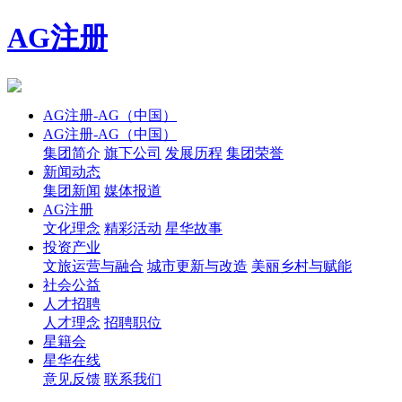
AG注册
AG注册-AG（中国）
AG注册-AG（中国）
集团简介
旗下公司
发展历程
集团荣誉
新闻动态
集团新闻
媒体报道
AG注册
文化理念
精彩活动
星华故事
投资产业
文旅运营与融合
城市更新与改造
美丽乡村与赋能
社会公益
人才招聘
人才理念
招聘职位
星籍会
星华在线
意见反馈
联系我们