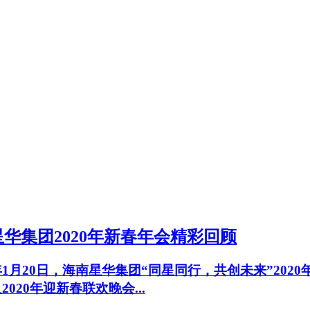
星华集团2020年新春年会精彩回顾
年1月20日，海南星华集团“同星同行，共创未来”20
020年迎新春联欢晚会...