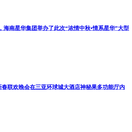
1日，海南星华集团举办了此次“浓情中秋•情系星华”大型
度迎新春联欢晚会在三亚环球城大酒店神秘果多功能厅内