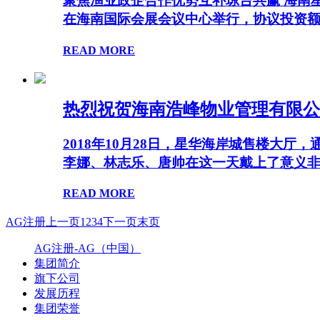
聚焦渔业政企合作优势互补琼台共赢 海南星
在海南国际会展会议中心举行，协议投资额达436
READ MORE
热烈祝贺海南浩峰物业管理有限公
2018年10月28日，星华海岸城售楼大
李娜、林志乐、唐帅在这一天戴上了意义非凡
READ MORE
AG注册
上一页
1
2
3
4
下一页
末页
AG注册-AG（中国）
集团简介
旗下公司
发展历程
集团荣誉