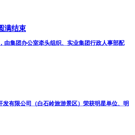
圆满结束
生活，由集团办公室牵头组织、实业集团行政人事部配
开发有限公司（白石岭旅游景区）荣获明星单位、明