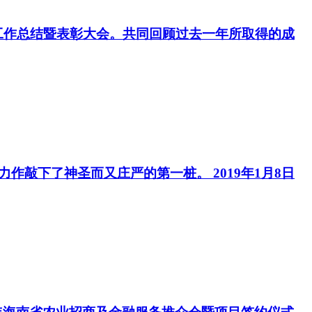
年度工作总结暨表彰大会。共同回顾过去一年所取得的成
作敲下了神圣而又庄严的第一桩。 2019年1月8日